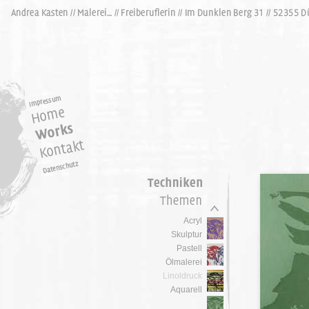
Acryl
Skulptur
Pastell
Ölmalerei
Linoldruck
Aquarell