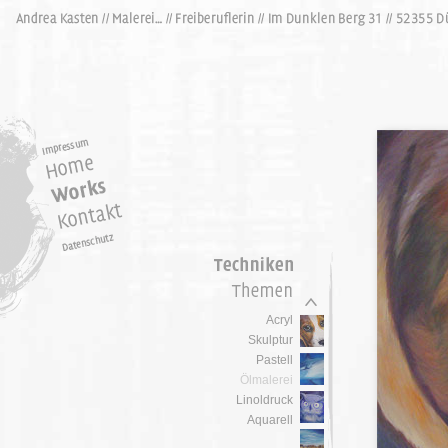
Acryl
Skulptur
Pastell
Ölmalerei
Linoldruck
Aquarell